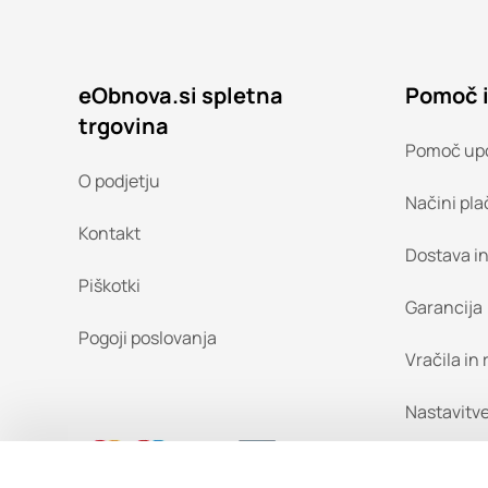
eObnova.si spletna
Pomoč 
trgovina
Pomoč up
O podjetju
Načini pla
Kontakt
Dostava i
Piškotki
Garancija
Pogoji poslovanja
Vračila in
Nastavitve