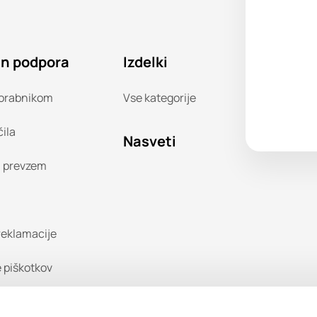
in podpora
Izdelki
orabnikom
Vse kategorije
čila
Nasveti
n prevzem
 reklamacije
 piškotkov