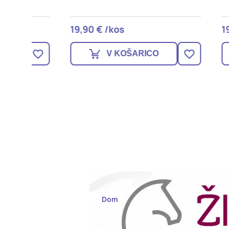
19,90 € /kos
19,90
V KOŠARICO
Dom