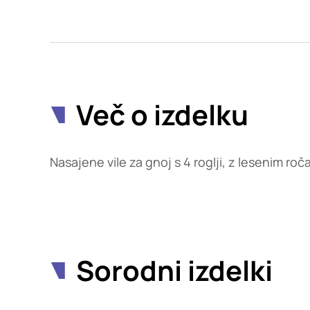
Potrdi moje izbire
Več o izdelku
Nasajene vile za gnoj s 4 roglji, z lesenim roč
Sorodni izdelki