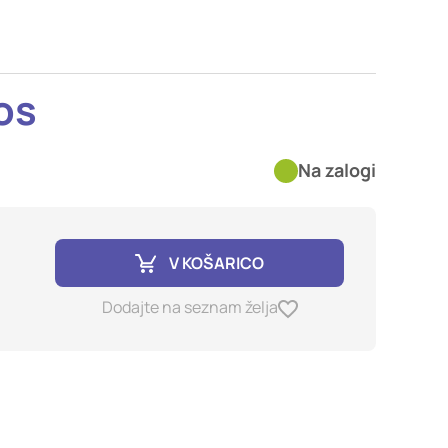
imer nastavitev
blokira te piškotke ali
os
kovitost delovanja
Na zalogi
jubljena, in
birajo, so združeni in
e spletno mesto.
V KOŠARICO
ih lahko uporabljajo za
Dodajte na seznam želja
sov na drugih spletnih
e. Če zavrnete