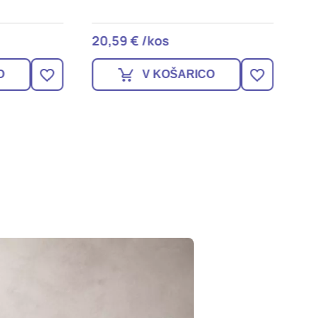
20,59 € /kos
29,29 
V KOŠARICO