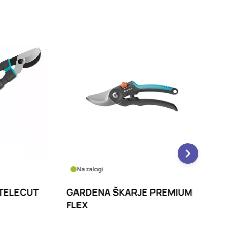
Na zalogi
Na zalo
ECUT
GARDENA ŠKARJE PREMIUM
GARDE
FLEX
PRO