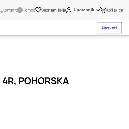
Kontakt
Pomoč
Seznam želja
Košarica
Uporabnik
Nasveti
vašega brskalnika,
tve, vašo napravo ali
je običajno ne
J 4R, POHORSKA
o spletno uporabniško
 da si ogledate več
liva na vašo uporabo
Vedno aktivni
 izklopiti. Običajno