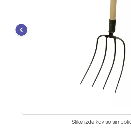
so nastavljeni samo ko
zasebnosti, prijava al
vas opozori na njih. 
Piškotki za učinkovi
S temi piškotki šteje
našega spletnega mest
opazujemo, kako se obi
anonimni. Če uporabo 
Piškotki za ciljno u
Te piškotke nastavijo 
izdelavo profila vaših
mestih. Pri delu upor
uporabo teh piškotkov
Slike izdelkov so simboli