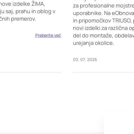
nove izdelke ŽIMA,
za profesionalne mojstr
saj, prahu in oblog v
uporabnike. Na eObnova.s
ičnih premerov.
in pripomočkov TRIUSO, 
novi izdelki za različna 
del do montaže, obdelave
Preberite več
urejanja okolice.
03. 07. 2026