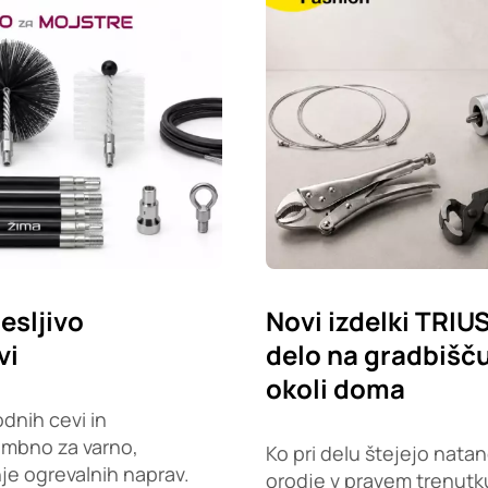
esljivo
Novi izdelki TRIU
vi
delo na gradbišču,
okoli doma
dnih cevi in
embno za varno,
Ko pri delu štejejo natan
je ogrevalnih naprav.
orodje v pravem trenutku