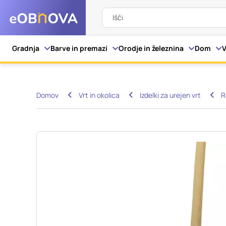
Išči
Nastavitve piškot
Gradnja
Barve in premazi
Orodje in železnina
Dom
V
Vaša zasebnost
Domov
Vrt in okolica
Izdelki za urejen vrt
R
Ko obiščete katero kol
večinoma v obliki pišk
pa skrbijo, da vaše sp
razkrivajo neposredno
izkušnjo. Nekatere vrs
informacij in spremen
tega spletnega mesta 
Obvezni piškotki
Ti piškotki so nujni z