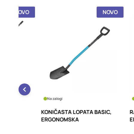
NOVO
NOVO
Na zalogi
Na za
E
KONIČASTA LOPATA BASIC,
RAVNA
ERGONOMSKA
ERGO