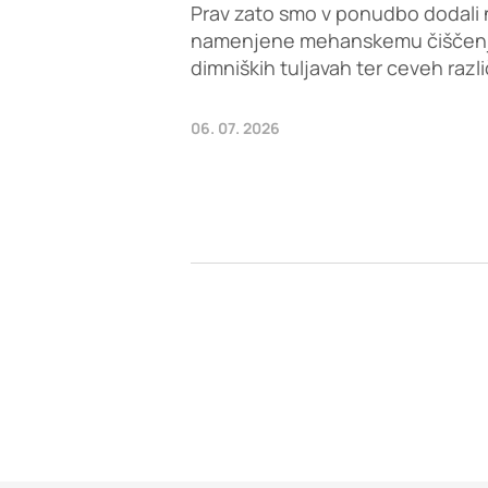
Prav zato smo v ponudbo dodali 
namenjene mehanskemu čiščenju 
dimniških tuljavah ter ceveh razl
06. 07. 2026